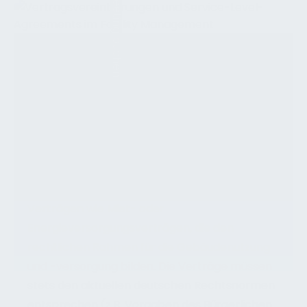
Teams-Meeting buchen
Übersicht der Vertragsarten im Facility
Management
Im Facility Management (FM) gibt es eine
breite Palette von Vertragstypen, die den
Betrieb und die Bewirtschaftung von Industrie-
und Bürogebäuden regeln. Diese reichen von
klassischen FM-Dienstleistungsverträgen für
spezifische Leistungen bis hin zu flankierenden
Verträgen wie Miet- oder
Energieversorgungsverträgen, die den
rechtlichen Rahmen für die Gebäudenutzung
und -versorgung bilden. Die Verträge müssen
stets den aktuellen deutschen Rechtsnormen
entsprechen (z.B. Vorgaben des Bürgerlichen