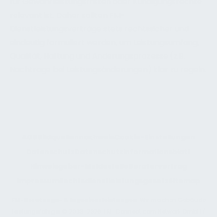
für Gewährleistungsfristen oder Kündigungsrechte
relevant ist. Daher sollten FM-
Dienstleistungsverträge stets rechtssicher und
eindeutig formuliert werden, um Leistungsumfang,
Qualität, Haftung und Änderungsprozesse (z.B.
Nachträge bei Leistungsänderungen) klar zu regeln.
AGB
Bildquellennachweis
Cookie-Einstellungen
Datenschutz
Datenschutzinformationsblatt
Hinweisgeber-Meldestelle
Beratervertrag
Impressum
Rechtsdienstleistungsgesetz
Sitemap
FM-Beratungs- & Ingenieurleistungen
: Wir machen Gebäude
leistungsfähiger © 2003-2026. FM-Connect.com Network GmbH /