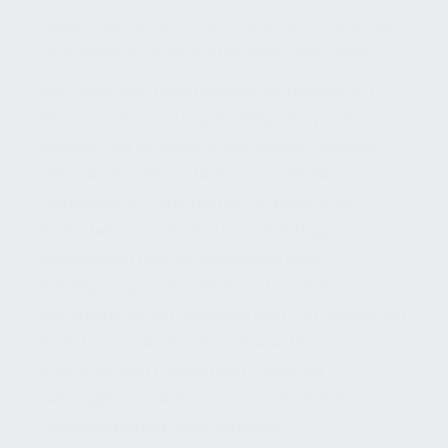
Gesetzbuchs) und Branchenstandards sowie
Compliance-Vorschriften berücksichtigen.
Alle diese Verträge müssen rechtskonform,
klar verzahnt und regelmäßig überprüft
werden. Nur so kann sichergestellt werden,
dass die Betreiberpflichten erfüllt, die
Compliance-Vorschriften (Arbeitsrecht,
Sicherheitsstandards, Umweltauflagen etc.)
eingehalten und die Interessen aller
Beteiligten gewahrt bleiben. Durch die
ganzheitliche Betrachtung aller Vertragsarten
im FM – von der Service-Ebene bis zur
strategischen Flankierung – wird ein
reibungsloser, sicherer und wirtschaftlicher
Gebäudebetrieb gewährleistet.