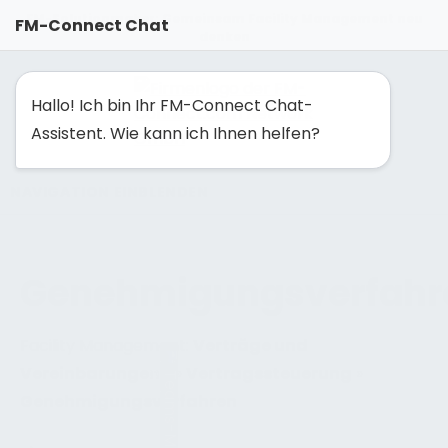
FM-Solutionmaker: Gemeinsam Facility Management neu
FM-Connect Chat
denken
Hallo! Ich bin Ihr FM-Connect Chat-
Assistent. Wie kann ich Ihnen helfen?
NAVIGATION EINBLENDEN
Genehmigungsverfahr
Facility Management:
Verträge und
Vereinbarungen
»
»
Vertragssteuerung
»
Genehmigungsverfahren