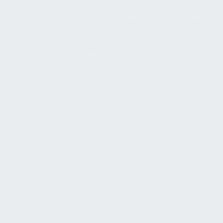
abrechnet – klar zwischen Eigentümer und FM-
Dienstleister verteilt sind, um Compliance mit
mietrechtlichen Vorgaben sicherzustellen.
Verträge in diesem Bereich müssen z.B. den
Datenschutz (bei Mieterdaten), sowie Handels-
und Steuerrecht (ordnungsgemäße
Abrechnungen) beachten.
Viele Auftraggeber schreiben integrierte FM-
Verträge aus, in denen komplexe Leistungspakete
gebündelt werden (Total Facility Management). In
solchen Gesamtverträgen deckt ein General-FM-
Dienstleister mehrere der obigen Bereiche
gleichzeitig ab (technisch, infrastrukturell,
kaufmännisch). Die Leistungsbeschreibungen sind