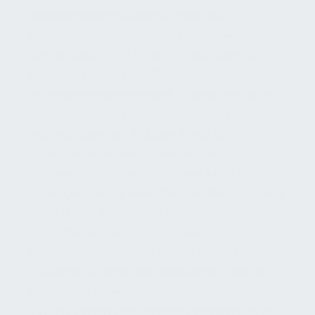
Instandhaltungsverträge sollen die
Betriebssicherheit und Werterhaltung
gewährleisten und folgen oft anerkannten
Normen (z.B. DIN EN 13269 für
Instandhaltungsverträge). Charakteristische
Pflichten sind hier das Betreiben und
Instandhalten der Anlagen, meist als
Daueraufgaben mit regelmäßigen
Wartungsintervallen. In technischen FM-
Verträgen wird großer Wert auf die Einhaltung
gesetzlicher Betreiberpflichten
(Betreiberverantwortung) gelegt – z.B.
Prüfintervalle nach der BetrSichV, VDE-
Prüfungen, Brandschutzwartungen – da der
Eigentümer gewisse
Verkehrssicherungspflichten delegiert, aber