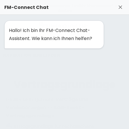
FM-Solutionmaker: Gemeinsam Facility Management neu
FM-Connect Chat
denken
Hallo! Ich bin Ihr FM-Connect Chat-
Assistent. Wie kann ich Ihnen helfen?
NAVIGATION EINBLENDEN
Vertragsgrundlage
Facility Management:
Verträge und
Vereinbarungen
»
»
AGB-Recht
»
Vertragsgrundlage