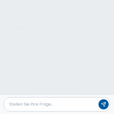
AGB
Bildquellennachweis
Cookie-Einstellungen
Datenschutz
Datenschutzinformationsblatt
Hinweisgeber-Meldestelle
Beratervertrag
Impressum
Rechtsdienstleistungsgesetz
Sitemap
FM-Beratungs- & Ingenieurleistungen
: Wir machen Gebäude
leistungsfähiger © 2003-2026. FM-Connect.com Network GmbH /
Lösungen & Networking
im
Facility Management
+4941253989923
Am Altenfeldsdeich 16, 25371
Seestermühe