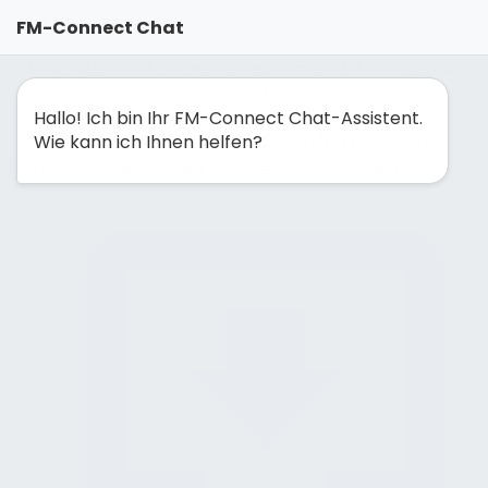
Zum Inhalt springen
FM-Connect Chat
FM-Solutionmaker: Gemeinsam Facility Management
neu denken
Hallo! Ich bin Ihr FM-Connect Chat-Assistent.
Wie kann ich Ihnen helfen?
Navigation ausblenden
Navigation einblenden