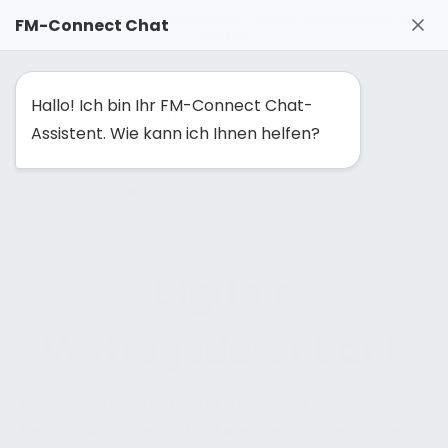
FM-Solutionmaker: Gemeinsam Facility Management neu
FM-Connect Chat
denken
Hallo! Ich bin Ihr FM-Connect Chat-
Assistent. Wie kann ich Ihnen helfen?
NAVIGATION EINBLENDEN
Digitale
Vertragsdatenbank
Facility Management:
Verträge und
Vereinbarungen
»
»
IT-Aspekte von Verträgen
»