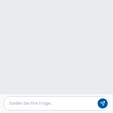
Digitale Vertragsdatenbank
AGB
Bildquellennachweis
Cookie-Einstellungen
Datenschutz
Datenschutzinformationsblatt
Hinweisgeber-Meldestelle
Beratervertrag
Impressum
Rechtsdienstleistungsgesetz
Sitemap
FM-Beratungs- & Ingenieurleistungen
: Wir machen Gebäude
leistungsfähiger © 2003-2026. FM-Connect.com Network GmbH /
Lösungen & Networking
im
Facility Management
+4941253989923
Am Altenfeldsdeich 16, 25371
Seestermühe