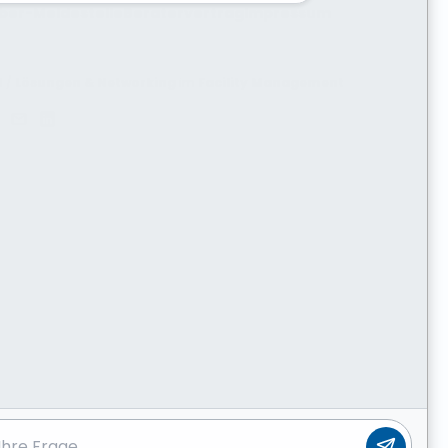
ber-Meldestelle
Beratervertrag
Impressum
H /
Lösungen & Networking
im
Facility Management