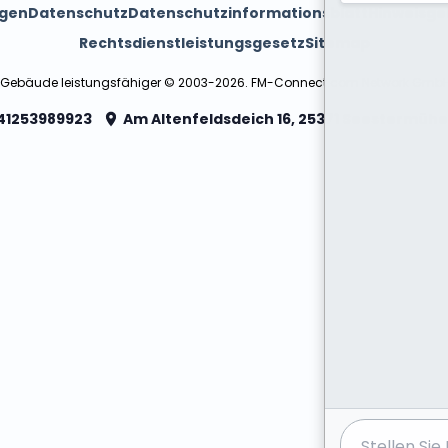
ngen
Datenschutz
Datenschutzinformationsblatt
Hinweisge
Rechtsdienstleistungsgesetz
Sitemap
 Gebäude leistungsfähiger © 2003-2026. FM-Connect.com Network Gmb
41253989923
Am Altenfeldsdeich 16, 25371 Seestermühe