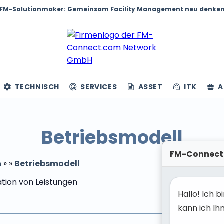
FM-Solutionmaker: Gemeinsam Facility Management neu denke
TECHNISCH
SERVICES
ASSET
ITK
A
Betriebsmodell
FM-Connect
n
»
»
Betriebsmodell
Hallo! Ich 
kann ich Ih