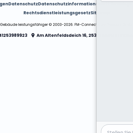
ngen
Datenschutz
Datenschutzinformationsblatt
Hinweisge
Rechtsdienstleistungsgesetz
Sitemap
 Gebäude leistungsfähiger © 2003-2026. FM-Connect.com Network Gmb
41253989923
Am Altenfeldsdeich 16, 25371 Seestermühe