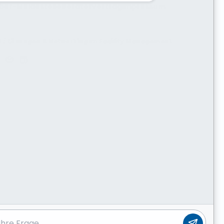
ber-Meldestelle
Beratervertrag
Impressum
H /
Lösungen & Networking
im
Facility Management