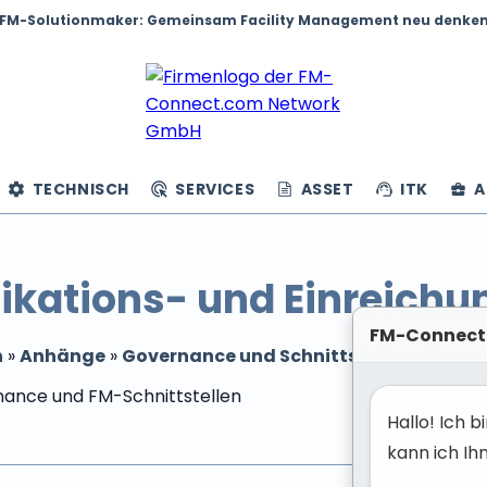
FM-Solutionmaker: Gemeinsam Facility Management neu denke
TECHNISCH
SERVICES
ASSET
ITK
A
ations- und Einreichu
FM-Connect
n
»
Anhänge
»
Governance und Schnittstellen
»
Kommu
Hallo! Ich 
kann ich Ih